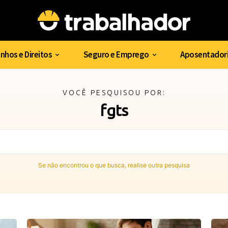
nhos e Direitos
Seguro e Emprego
Aposentadori
VOCÊ PESQUISOU POR:
fgts
Se não encontrou o que busca, realise outra pesquisa