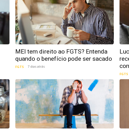
MEI tem direito ao FGTS? Entenda
Luc
quando o benefício pode ser sacado
rec
con
7 dias atrás
FGTS
FGTS