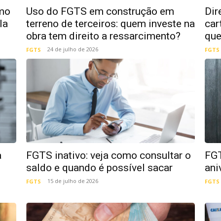
omo
Uso do FGTS em construção em
Dir
la
terreno de terceiros: quem investe na
car
obra tem direito a ressarcimento?
que
24 de julho de 2026
FGTS
FGTS
a
FGTS inativo: veja como consultar o
FGT
saldo e quando é possível sacar
ani
15 de julho de 2026
FGTS
FGTS