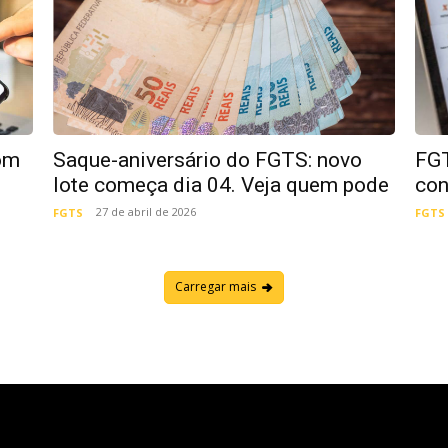
om
Saque-aniversário do FGTS: novo
FGT
lote começa dia 04. Veja quem pode
con
27 de abril de 2026
FGTS
FGTS
Carregar mais