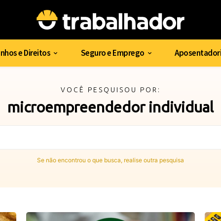
nhos e Direitos
Seguro e Emprego
Aposentadori
VOCÊ PESQUISOU POR:
microempreendedor individual
Se não encontrou o que busca, realise outra pesquisa