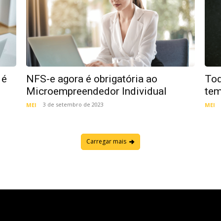
 é
NFS-e agora é obrigatória ao
Tod
Microempreendedor Individual
tem
3 de setembro de 2023
MEI
MEI
Carregar mais