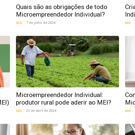
Quais são as obrigações de todo
Cri
Microempreendedor Individual?
Ind
7 de julho de 2024
MEI
MEI
Microempreendedor Individual:
Com
EI)
produtor rural pode aderir ao MEI?
Mic
23 de abril de 2024
MEI
MEI