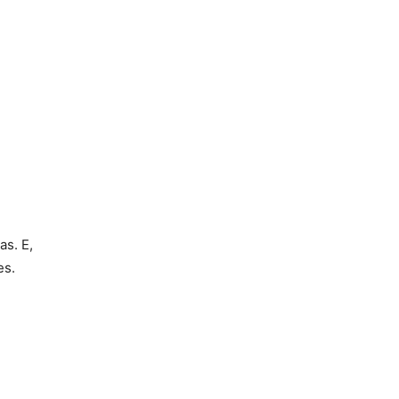
as. E,
es.