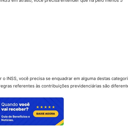
INSS em atraso, você precisa entender que há pelo menos 5
r o INSS, você precisa se enquadrar em alguma destas categori
gras referentes às contribuições previdenciárias são diferent