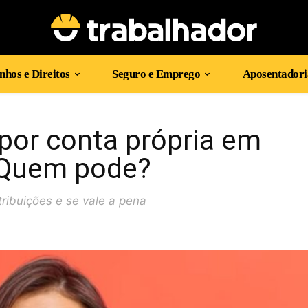
hos e Direitos
Seguro e Emprego
Aposentadori
por conta própria em
? Quem pode?
ribuições e se vale a pena