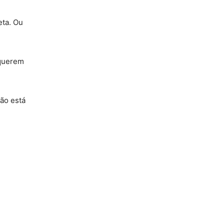
eta. Ou
 querem
não está