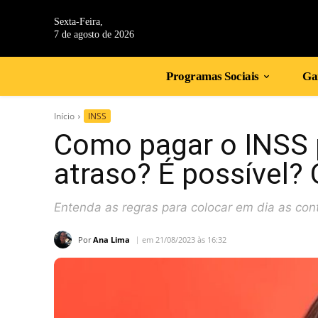
Sexta-Feira,
7 de agosto de 2026
Programas Sociais
Gan
Início
INSS
Como pagar o INSS 
atraso? É possível
Entenda as regras para colocar em dia as cont
Por
Ana Lima
em 21/08/2023 às 16:32