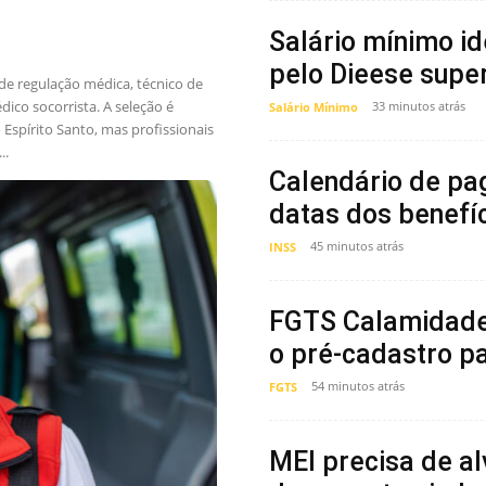
Salário mínimo id
pelo Dieese super
 de regulação médica, técnico de
ico socorrista. A seleção é
33 minutos atrás
Salário Mínimo
Espírito Santo, mas profissionais
..
Calendário de pa
datas dos benefí
45 minutos atrás
INSS
FGTS Calamidade 
o pré-cadastro pa
54 minutos atrás
FGTS
MEI precisa de a