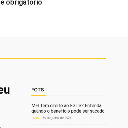
é obrigatório
eu
FGTS
MEI tem direito ao FGTS? Entenda
quando o benefício pode ser sacado
30 de julho de 2026
FGTS