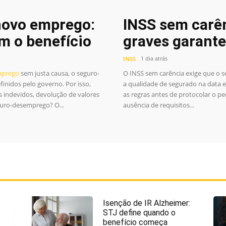
novo emprego:
INSS sem carên
m o benefício
graves garant
1 dia atrás
INSS
prego
sem justa causa, o seguro-
O INSS sem carência exige que o 
inidos pelo governo. Por isso,
a qualidade de segurado na data 
s indevidos, devolução de valores
as regras antes de protocolar o p
guro-desemprego? O...
ausência de requisitos...
Isenção de IR Alzheimer:
STJ define quando o
benefício começa