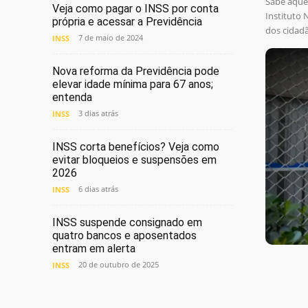
Sabe aque
Veja como pagar o INSS por conta
Instituto 
própria e acessar a Previdência
dos cidadã
7 de maio de 2024
INSS
Nova reforma da Previdência pode
elevar idade mínima para 67 anos;
entenda
3 dias atrás
INSS
INSS corta benefícios? Veja como
evitar bloqueios e suspensões em
2026
6 dias atrás
INSS
INSS suspende consignado em
quatro bancos e aposentados
entram em alerta
20 de outubro de 2025
INSS