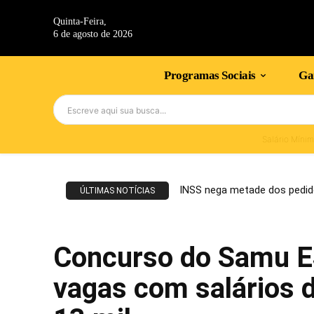
Quinta-Feira,
6 de agosto de 2026
Programas Sociais
Gan
Escreve aqui sua busca...
Salário Míni
INSS nega metade dos pedid
ÚLTIMAS NOTÍCIAS
Concurso do Samu E
vagas com salários 