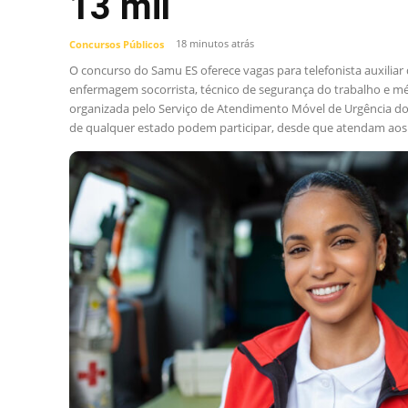
13 mil
18 minutos atrás
Concursos Públicos
O concurso do Samu ES oferece vagas para telefonista auxiliar
enfermagem socorrista, técnico de segurança do trabalho e méd
organizada pelo Serviço de Atendimento Móvel de Urgência do 
de qualquer estado podem participar, desde que atendam aos.