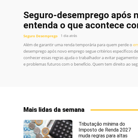
Seguro-desemprego após 
entenda o que acontece co
1 dia atrás
Seguro Desemprego
Além de garantir uma renda temporária para quem perde o
em
desemprego após novo emprego segue critérios específicos def
conhecer essas regras ajuda o trabalhador a evitar pagamento
e problemas futuros com o benefício. Quem tem direito ao se
Mais lidas da semana
Tributação mínima do
Imposto de Renda 2027
muda regras para altas