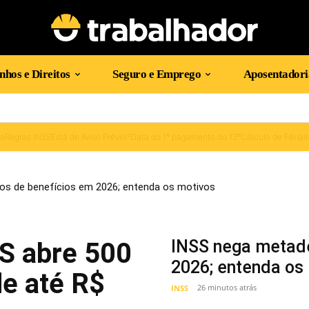
hos e Direitos
Seguro e Emprego
Aposentadori
ma
Regras INSS
Está de Aviso Prévio?
Data do 1° pagamento do 13°
Cálculo de Férias
os de benefícios em 2026; entenda os motivos
INSS nega metade
S abre 500
2026; entenda os
de até R$
26 minutos atrás
INSS