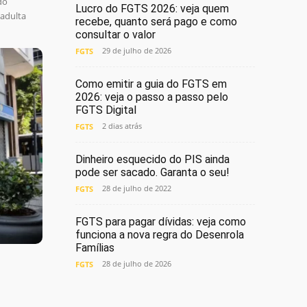
do
Lucro do FGTS 2026: veja quem
adulta
recebe, quanto será pago e como
consultar o valor
29 de julho de 2026
FGTS
Como emitir a guia do FGTS em
2026: veja o passo a passo pelo
FGTS Digital
2 dias atrás
FGTS
Dinheiro esquecido do PIS ainda
pode ser sacado. Garanta o seu!
28 de julho de 2022
FGTS
FGTS para pagar dívidas: veja como
funciona a nova regra do Desenrola
Famílias
28 de julho de 2026
FGTS