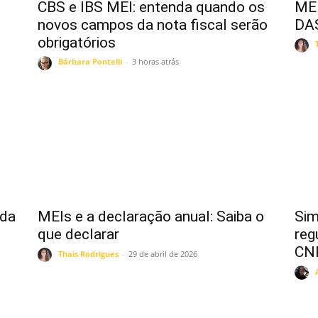
CBS e IBS MEI: entenda quando os
MEI
novos campos da nota fiscal serão
DA
obrigatórios
Bárbara Pontelli
-
3 horas atrás
nda
MEIs e a declaração anual: Saiba o
Sim
que declarar
reg
CNP
Thais Rodrigues
-
29 de abril de 2026