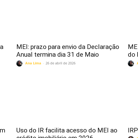
na
MEI: prazo para envio da Declaração
MEI
Anual termina dia 31 de Maio
do 
Ana Lima
-
26 de abril de 2026
um
Uso do IR facilita acesso do MEI ao
IRP
crédito imobiliário em 2026