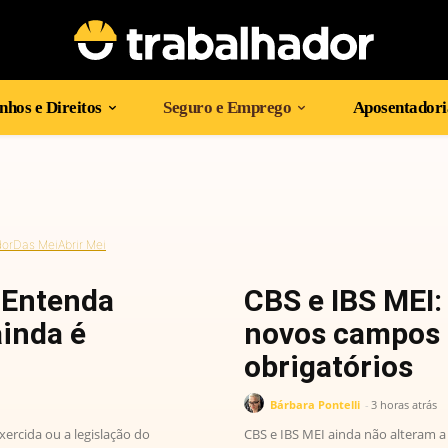
hos e Direitos
Seguro e Emprego
Aposentadori
dor
Das Mei
Abrir Mei
? Entenda
CBS e IBS MEI:
inda é
novos campos d
obrigatórios
Bárbara Pontelli
-
3 horas atrás
ercida ou a legislação do
CBS e IBS MEI ainda não alteram a 