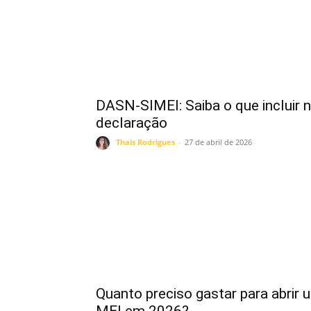
DASN-SIMEI: Saiba o que incluir 
declaração
Thais Rodrigues
-
27 de abril de 2026
Quanto preciso gastar para abrir 
MEI em 2026?