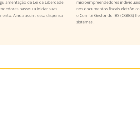
regulamentação da Lei da Liberdade
microempreendedores individuais
dedores passou a iniciar suas
nos documentos fiscais eletrônicos 
mento. Ainda assim, essa dispensa
o Comitê Gestor do IBS (CGIBS) fl
sistemas...