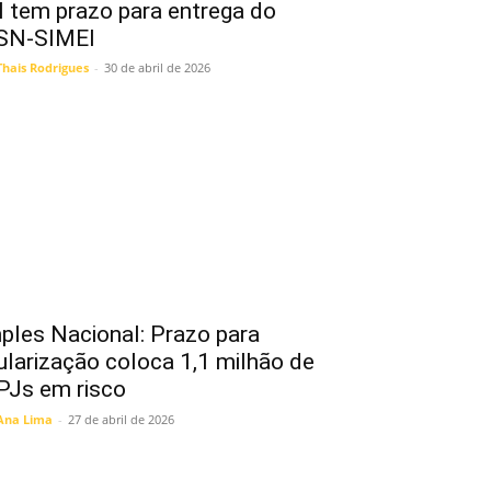
 tem prazo para entrega do
SN-SIMEI
Thais Rodrigues
-
30 de abril de 2026
ples Nacional: Prazo para
ularização coloca 1,1 milhão de
Js em risco
Ana Lima
-
27 de abril de 2026