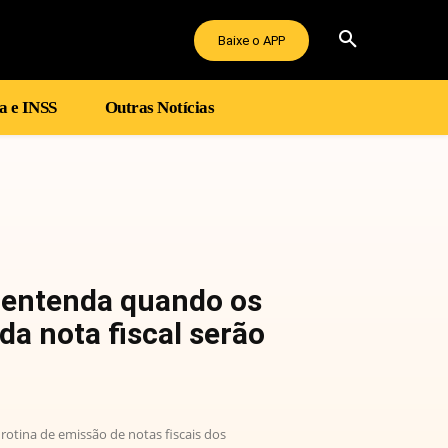
Baixe o APP
a e INSS
Outras Notícias
 entenda quando os
a nota fiscal serão
rotina de emissão de notas fiscais dos