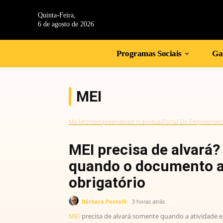
Quinta-Feira,
6 de agosto de 2026
Programas Sociais
Gan
MEI
Mei
Microempreendedor Individual
Portal Do Empreende
MEI precisa de alvará
quando o documento a
obrigatório
Bárbara Pontelli
-
3 horas atrás
MEI
precisa de alvará somente quando a atividade ex