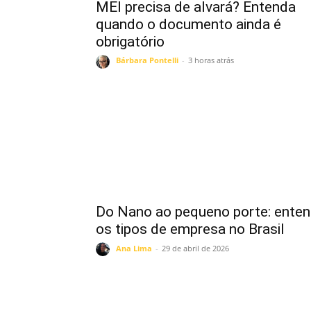
MEI precisa de alvará? Entenda
quando o documento ainda é
obrigatório
Bárbara Pontelli
-
3 horas atrás
Do Nano ao pequeno porte: ente
os tipos de empresa no Brasil
Ana Lima
-
29 de abril de 2026