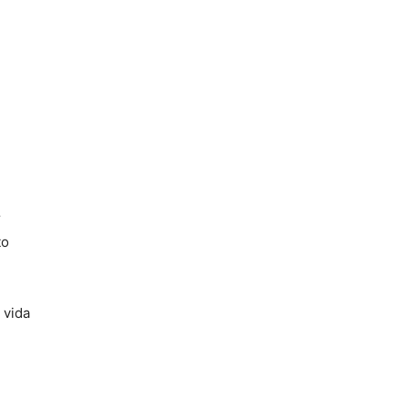
r
to
 vida