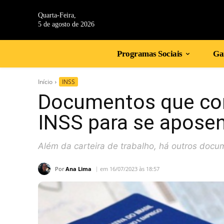
Quarta-Feira,
5 de agosto de 2026
Programas Sociais
Gan
Início
INSS
Documentos que co
INSS para se aposen
Além da carteira de trabalho, há outros doc
Por
Ana Lima
em 16/07/2023 às 18:57