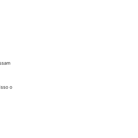
ossam
isso o