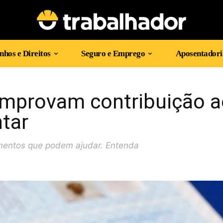
hos e Direitos
Seguro e Emprego
Aposentadori
mprovam contribuição a
tar
umentos que podem ajudar. Entenda