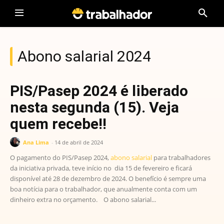
Abono salarial 2024
PIS/Pasep 2024 é liberado
nesta segunda (15). Veja
quem recebe!!
Ana Lima
-
14 de abril de 2024
O pagamento do PIS/Pasep 2024,
abono salarial
para trabalhadores
da iniciativa privada, teve início no dia 15 de fevereiro e ficará
disponível até 28 de dezembro de 2024. O benefício é sempre uma
boa notícia para o trabalhador, que anualmente conta com um
dinheiro extra no orçamento. O abono salarial...