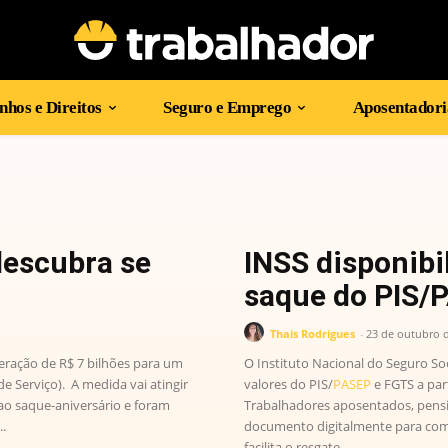
hos e Direitos
Seguro e Emprego
Aposentadori
descubra se
INSS disponibi
saque do PIS/
Thais Rodrigues
-
23 de outubro 
eração de R$ 7 bilhões para um
O Instituto Nacional do Seguro Soc
 Serviço). A medida vai atingir
valores do PIS/
PASEP
e FGTS a par
ao saque-aniversário e foram
Trabalhadores aposentados, pensi
..
documento digitalmente para com
facilita o resgate...