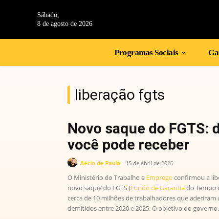
Sábado,
8 de agosto de 2026
Programas Sociais
Gan
liberação fgts
Novo saque do FGTS: 
você pode receber
Aécio de Paula
-
15 de abril de 2026
O Ministério do Trabalho e
Emprego
confirmou a lib
novo saque do FGTS (
Fundo de Garantia
do Tempo de
cerca de 10 milhões de trabalhadores que aderiram 
demitidos entre 2020 e 2025. O objetivo do governo.