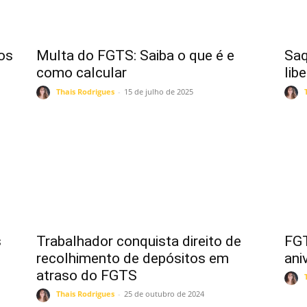
os
Multa do FGTS: Saiba o que é e
Saq
como calcular
lib
Thais Rodrigues
-
15 de julho de 2025
s
Trabalhador conquista direito de
FGT
recolhimento de depósitos em
ani
atraso do FGTS
Thais Rodrigues
-
25 de outubro de 2024