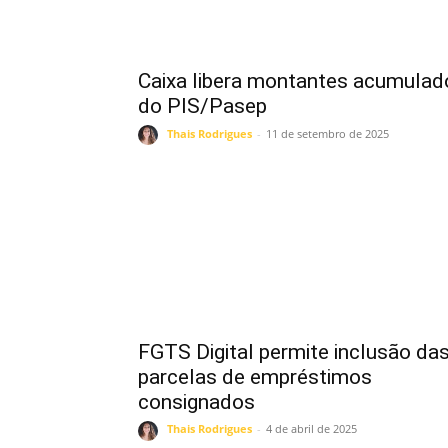
Caixa libera montantes acumulad
do PIS/Pasep
Thais Rodrigues
-
11 de setembro de 2025
FGTS Digital permite inclusão da
parcelas de empréstimos
consignados
Thais Rodrigues
-
4 de abril de 2025