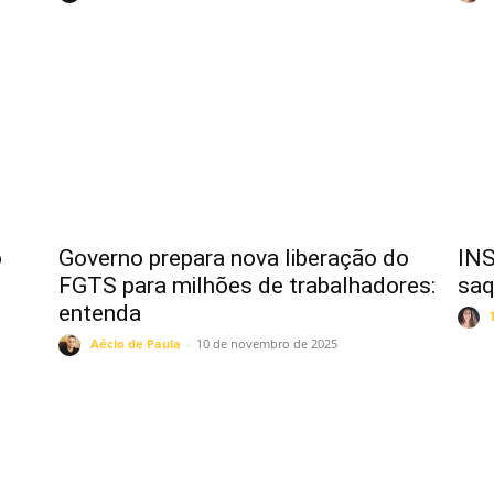
o
Governo prepara nova liberação do
INS
FGTS para milhões de trabalhadores:
saq
entenda
Aécio de Paula
-
10 de novembro de 2025