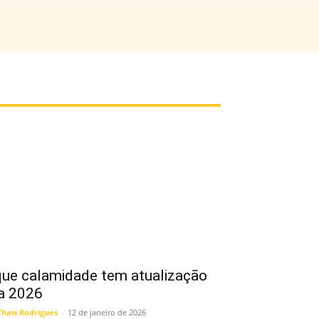
ue calamidade tem atualização
a 2026
Thais Rodrigues
-
12 de janeiro de 2026