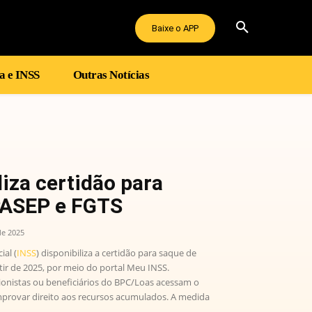
Baixe o APP
a e INSS
Outras Notícias
liza certidão para
PASEP e FGTS
de 2025
ial (
INSS
) disponibiliza a certidão para saque de
tir de 2025, por meio do portal Meu INSS.
onistas ou beneficiários do BPC/Loas acessam o
provar direito aos recursos acumulados. A medida