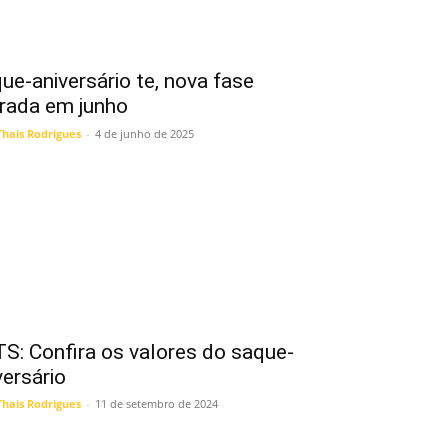
ue-aniversário te, nova fase
erada em junho
Thais Rodrigues
-
4 de junho de 2025
S: Confira os valores do saque-
versário
Thais Rodrigues
-
11 de setembro de 2024