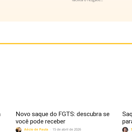
a
Novo saque do FGTS: descubra se
Saq
você pode receber
par
Aécio de Paula
-
15 de abril de 2026