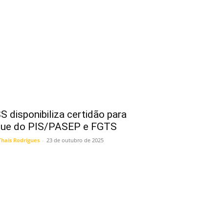
S disponibiliza certidão para
ue do PIS/PASEP e FGTS
Thais Rodrigues
-
23 de outubro de 2025