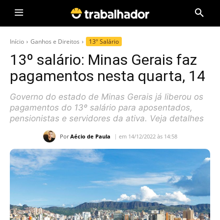
Início
Ganhos e Direitos
13º Salário
13º salário: Minas Gerais faz
pagamentos nesta quarta, 14
Governo do estado de Minas Gerais já liberou os
pagamentos do 13º salário para aposentados,
pensionistas e servidores da ativa. Veja detalhes
Por
Aécio de Paula
em 14/12/2022 às 14:58