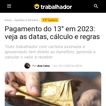
Início
Ganhos e Direitos
13º Salário
Pagamento do 13° em 2023:
veja as datas, cálculo e regras
Todo trabalhador com carteira assinada e
aposentado tem direito ao benefício; aprenda a
calcular o valor a receber
Por
Ana Lima
em 16/11/2023 às 08:34