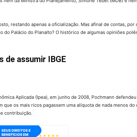
s nem da Ministra do Planejamento, Simone Tebet (MDB) e ne
osto, restando apenas a oficialização. Mas afinal de contas, por
 do Palácio do Planalto? O histórico de algumas opiniões polê
s de assumir IBGE
onômica Aplicada (Ipea), em junho de 2008, Pochmann defende
om que os mais ricos pagassem uma alíquota de nada menos do
e contribuição.