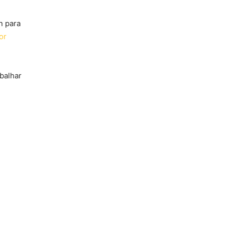
n para
or
balhar