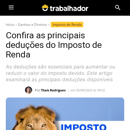
Início
Ganhos e Direitos
Imposto de Renda
Confira as principais
deduções do Imposto de
Renda
As deduções são essenciais para aumentar ou
reduzir o valor do imposto devido. Este artigo
examinará as principais deduções disponíveis
Por
Thais Rodrigues
em 05/08/2024 às 09:02