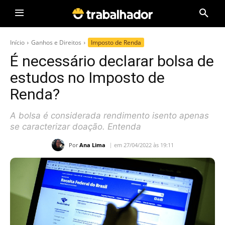
Início
Ganhos e Direitos
Imposto de Renda
É necessário declarar bolsa de
estudos no Imposto de
Renda?
A bolsa é considerada rendimento isento apenas
se caracterizar doação. Entenda
Por
Ana Lima
em 27/04/2022 às 19:11