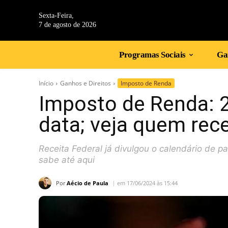
Sexta-Feira,
7 de agosto de 2026
Programas Sociais
Gan
Início
Ganhos e Direitos
Imposto de Renda
Imposto de Renda: 2º
data; veja quem rec
Receita Federal já divulgou o calendário de 
sabe até aqui
Por
Aécio de Paula
em 17/06/2024 às 15:44