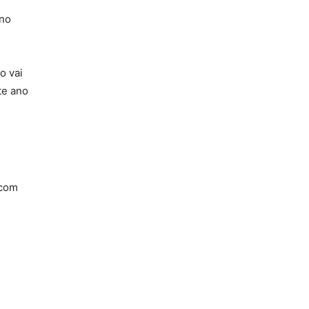
 no
o vai
te ano
 com