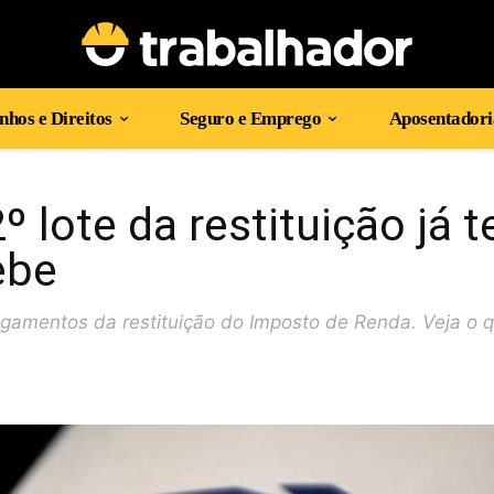
hos e Direitos
Seguro e Emprego
Aposentadori
 lote da restituição já 
ebe
pagamentos da restituição do Imposto de Renda. Veja o 