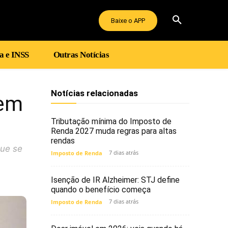
Baixe o APP
a e INSS
Outras Notícias
Notícias relacionadas
tem
Tributação mínima do Imposto de
Renda 2027 muda regras para altas
rendas
que se
7 dias atrás
Imposto de Renda
Isenção de IR Alzheimer: STJ define
quando o benefício começa
7 dias atrás
Imposto de Renda