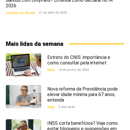
Ganhou com OnlyFans? Entenda como declarar no IR
2026
21 de abril de 2026
Imposto de Renda
Mais lidas da semana
Extrato do CNIS: importância e
como consultar pela internet
14 de junho de 2024
INSS
Nova reforma da Previdência pode
elevar idade mínima para 67 anos;
entenda
5 dias atrás
INSS
INSS corta benefícios? Veja como
evitar bloqueios e suspensões em