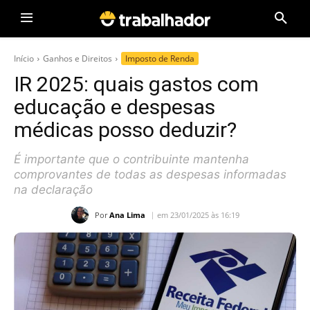
Início
Ganhos e Direitos
Imposto de Renda
IR 2025: quais gastos com
educação e despesas
médicas posso deduzir?
É importante que o contribuinte mantenha
comprovantes de todas as despesas informadas
na declaração
Por
Ana Lima
em 23/01/2025 às 16:19