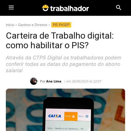
Início
Ganhos e Direitos
PIS PASEP
Carteira de Trabalho digital:
como habilitar o PIS?
Através da CTPS Digital os trabalhadores podem
conferir todas as datas do pagamento do abono
salarial
Por
Ana Lima
em 26/06/2023 às 22:07