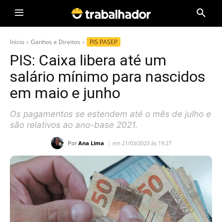
Início
Ganhos e Direitos
PIS PASEP
PIS: Caixa libera até um
salário mínimo para nascidos
em maio e junho
Os pagamentos se estendem até o mês de julho e
são relativos ao ano-base 2021.
Por
Ana Lima
em 21/03/2023 às 19:27