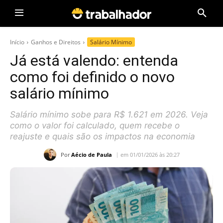
Início
Ganhos e Direitos
Salário Mínimo
Já está valendo: entenda
como foi definido o novo
salário mínimo
Salário mínimo sobe para R$ 1.621 em 2026. Veja
como o valor foi calculado, quem recebe o
reajuste e quais são os impactos na economia
Por
Aécio de Paula
em 01/01/2026 às 20:27