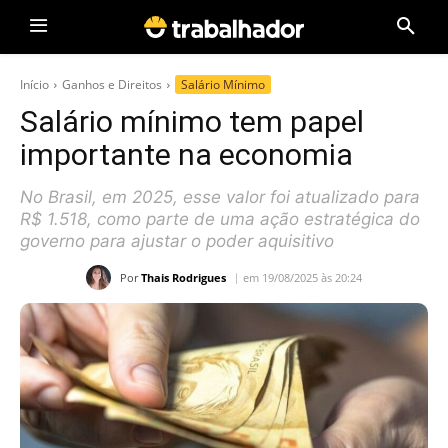
Início
Ganhos e Direitos
Salário Mínimo
Salário mínimo tem papel
importante na economia
No Brasil, em 2025, esse valor foi atualizado para
R$ 1.518, como parte de uma ação estratégica do
governo para ajustar o poder aquisitivo
Por
Thais Rodrigues
em 19/08/2025 às 20:24