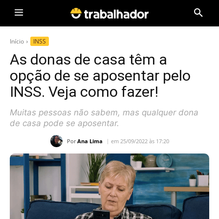
Início
INSS
As donas de casa têm a
opção de se aposentar pelo
INSS. Veja como fazer!
Muitas pessoas não sabem, mas qualquer dona
de casa pode se aposentar.
Por
Ana Lima
em 25/09/2022 às 17:20