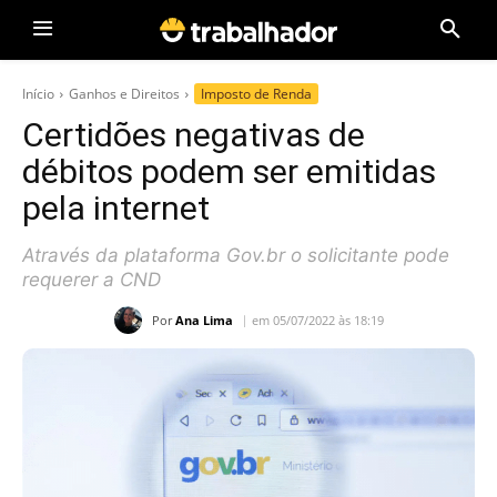
Início
Ganhos e Direitos
Imposto de Renda
Certidões negativas de
débitos podem ser emitidas
pela internet
Através da plataforma Gov.br o solicitante pode
requerer a CND
Por
Ana Lima
em 05/07/2022 às 18:19