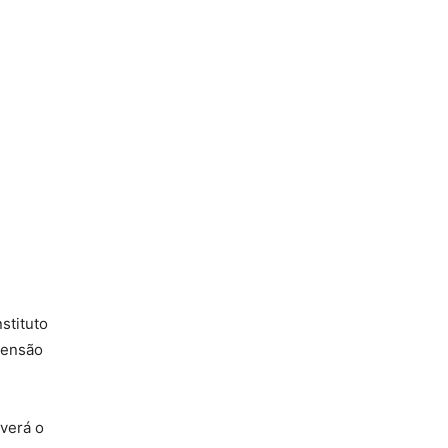
nstituto
pensão
verá o