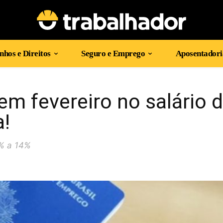
hos e Direitos
Seguro e Emprego
Aposentadori
m fevereiro no salário 
a!
5% a 14%