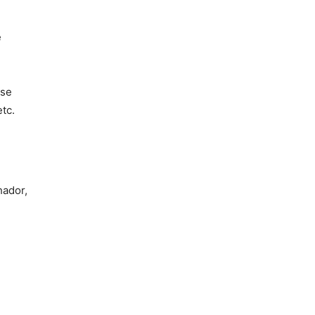
e
 se
tc.
hador,