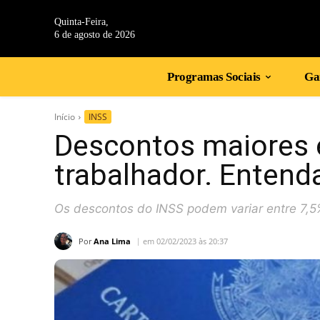
Quinta-Feira,
6 de agosto de 2026
Programas Sociais
Gan
Início
INSS
Descontos maiores e
trabalhador. Entend
Os descontos do INSS podem variar entre 7,
Por
Ana Lima
em 02/02/2023 às 20:37