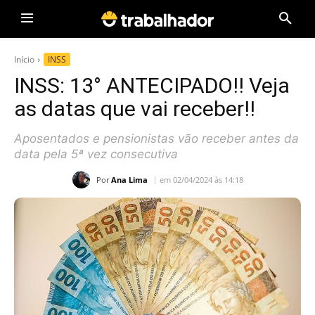
Início
INSS
INSS: 13° ANTECIPADO!! Veja
as datas que vai receber!!
Aposentados e pensionistas vão receber antes da
data pela 5ª vez consecutiva
Por
Ana Lima
em 02/04/2024 às 14:18