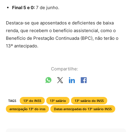
Final 5 e 0:
7 de junho.
Destaca-se que aposentados e deficientes de baixa
renda, que recebem o benefício assistencial, como o
Benefício de Prestação Continuada (BPC), não terão o
13º antecipado.
Compartilhe:
TAGS
13° do INSS
13° salário
13° salário do INSS
antecipação 13° do inss
Datas antecipadas do 13° salário INSS