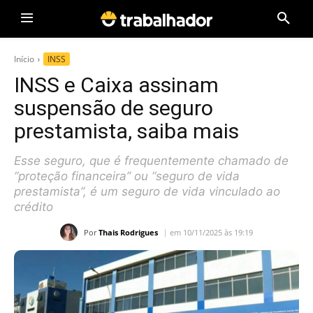
Início
INSS
INSS e Caixa assinam
suspensão de seguro
prestamista, saiba mais
Esse seguro, que é frequentemente chamado de
“proteção financeira” ou “seguro de vida
prestamista”, é um seguro de vida vinculado ao
crédito
Por
Thais Rodrigues
em 10/11/2025 às 19:19