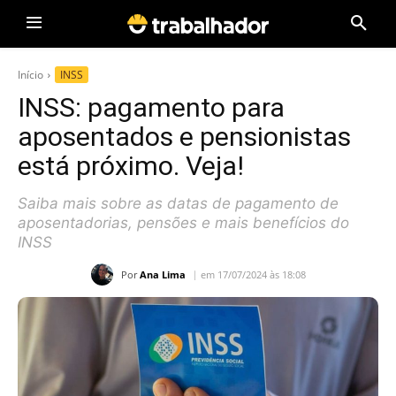
Início
INSS
INSS: pagamento para
aposentados e pensionistas
está próximo. Veja!
Saiba mais sobre as datas de pagamento de
aposentadorias, pensões e mais benefícios do
INSS
Por
Ana Lima
em 17/07/2024 às 18:08