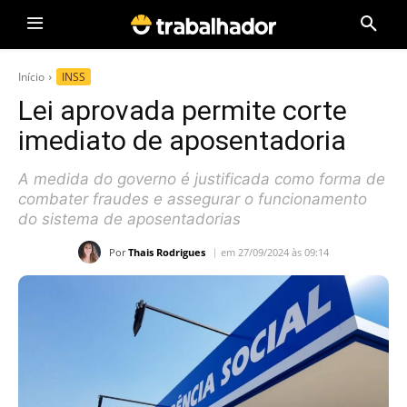
Início
INSS
Lei aprovada permite corte
imediato de aposentadoria
A medida do governo é justificada como forma de
combater fraudes e assegurar o funcionamento
do sistema de aposentadorias
Por
Thais Rodrigues
em 27/09/2024 às 09:14