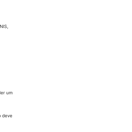
NIS,
der um
o deve