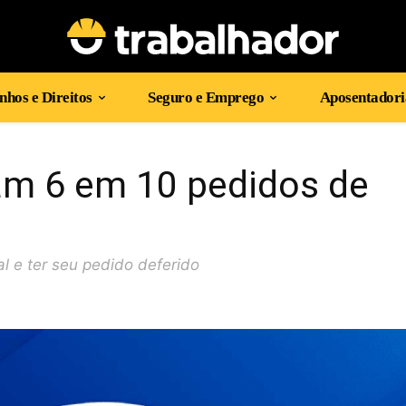
hos e Direitos
Seguro e Emprego
Aposentadori
m 6 em 10 pedidos de
al e ter seu pedido deferido