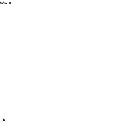
nsão e
.
 são