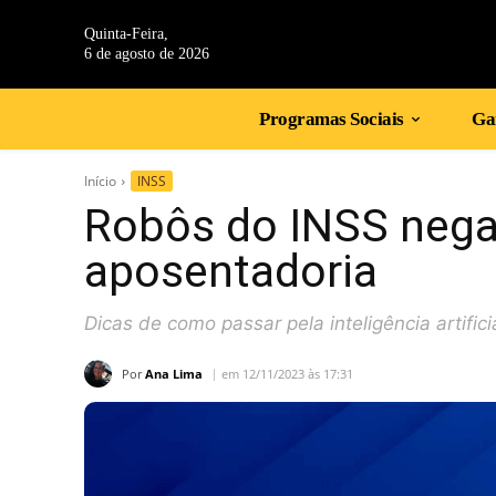
Quinta-Feira,
6 de agosto de 2026
Programas Sociais
Gan
Início
INSS
Robôs do INSS nega
aposentadoria
Dicas de como passar pela inteligência artifici
Por
Ana Lima
em 12/11/2023 às 17:31