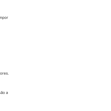
impor
dores.
são a