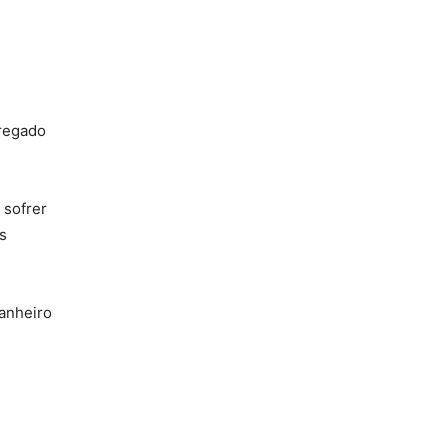
pregado
 sofrer
s
banheiro