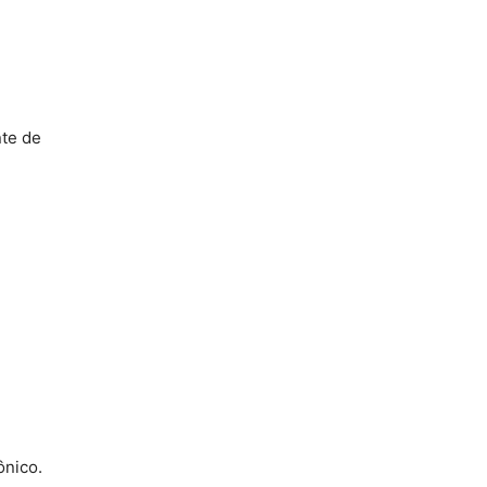
nte de
ônico.