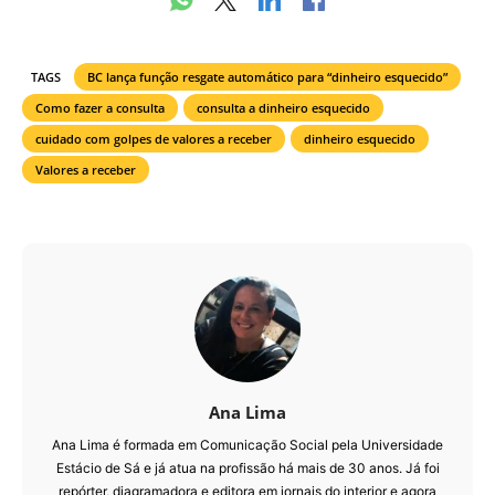
TAGS
BC lança função resgate automático para “dinheiro esquecido”
Como fazer a consulta
consulta a dinheiro esquecido
cuidado com golpes de valores a receber
dinheiro esquecido
Valores a receber
Ana Lima
Ana Lima é formada em Comunicação Social pela Universidade
Estácio de Sá e já atua na profissão há mais de 30 anos. Já foi
repórter, diagramadora e editora em jornais do interior e agora