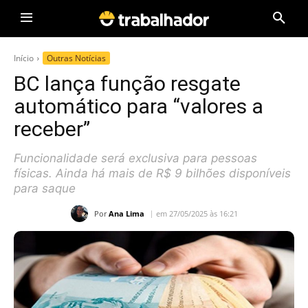
Início
Outras Notícias
BC lança função resgate
automático para “valores a
receber”
Funcionalidade será exclusiva para pessoas
físicas. Ainda há mais de R$ 9 bilhões disponíveis
para saque
Por
Ana Lima
em 27/05/2025 às 16:21