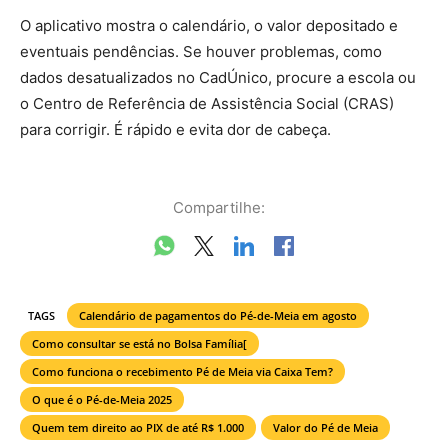
O aplicativo mostra o calendário, o valor depositado e
eventuais pendências. Se houver problemas, como
dados desatualizados no CadÚnico, procure a escola ou
o Centro de Referência de Assistência Social (CRAS)
para corrigir. É rápido e evita dor de cabeça.
Compartilhe:
TAGS
Calendário de pagamentos do Pé-de-Meia em agosto
Como consultar se está no Bolsa Família[
Como funciona o recebimento Pé de Meia via Caixa Tem?
O que é o Pé-de-Meia 2025
Quem tem direito ao PIX de até R$ 1.000
Valor do Pé de Meia