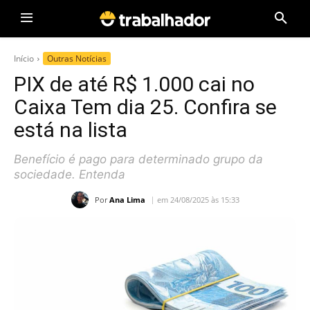
Início
Outras Notícias
PIX de até R$ 1.000 cai no
Caixa Tem dia 25. Confira se
está na lista
Benefício é pago para determinado grupo da
sociedade. Entenda
Por
Ana Lima
em 24/08/2025 às 15:33