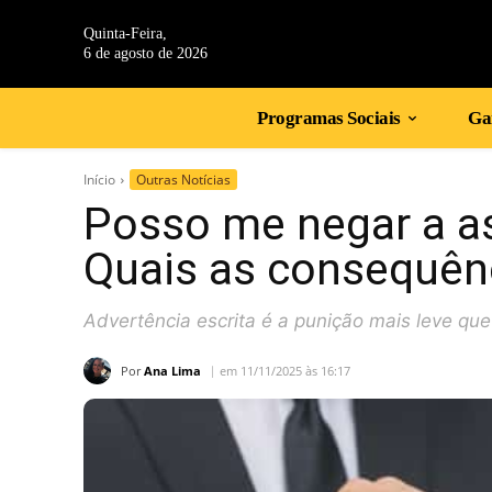
Quinta-Feira,
6 de agosto de 2026
Programas Sociais
Gan
Início
Outras Notícias
Posso me negar a a
Quais as consequên
Advertência escrita é a punição mais leve q
Por
Ana Lima
em 11/11/2025 às 16:17