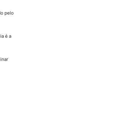
do pelo
ia é a
inar