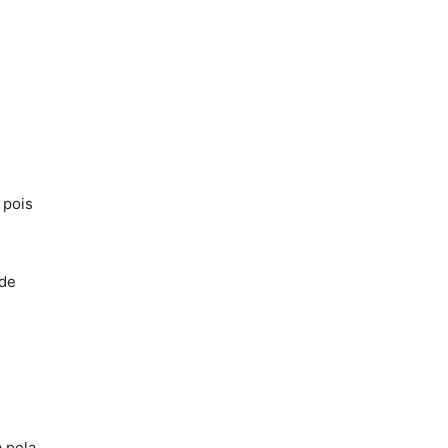
 pois
 de
 pela