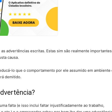
as advertências escritas. Estas sim são realmente importantes
usta causa.
 educá-lo que o comportamento por ele assumido em ambiente
erá demitido.
advertência?
falta (e isso inclui faltar injustificadamente ao trabalho,
 e etc.) e o empregador achou por bem lhe dar uma advertência