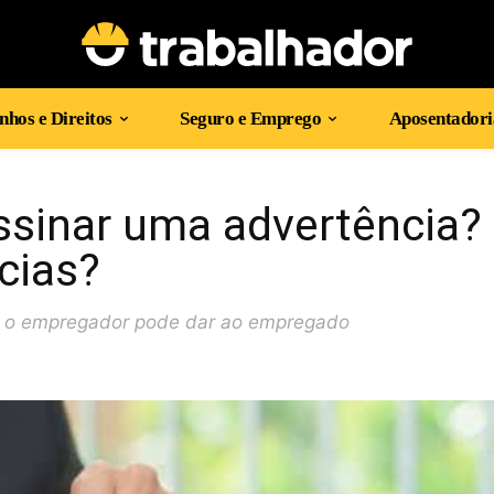
hos e Direitos
Seguro e Emprego
Aposentadori
ssinar uma advertência?
cias?
ue o empregador pode dar ao empregado