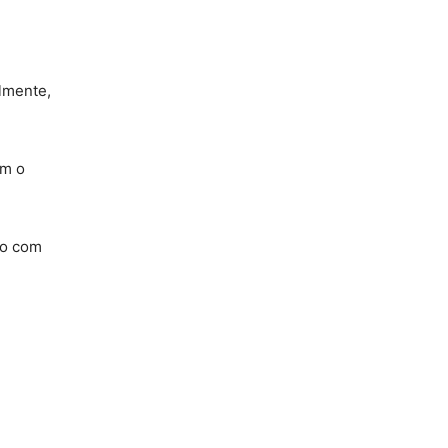
lmente,
om o
do com