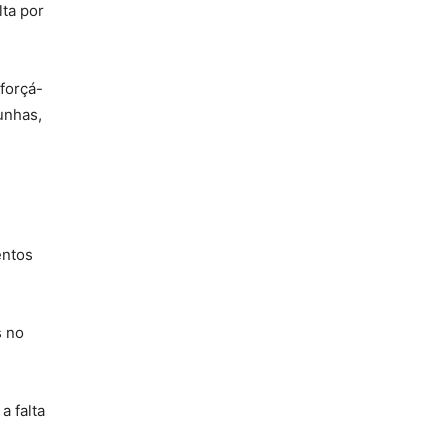
lta por
forçá-
unhas,
entos
s no
a falta