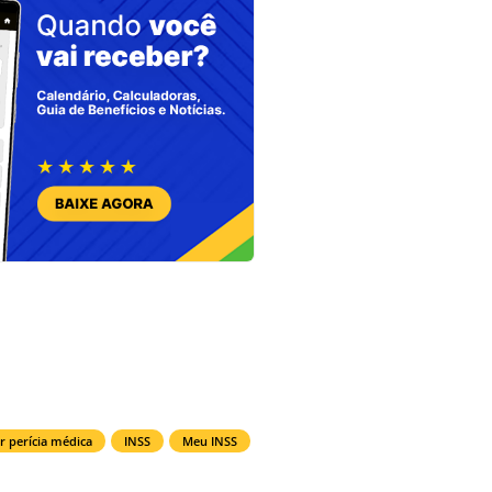
r perícia médica
INSS
Meu INSS