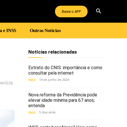
Baixe o APP
a e INSS
Outras Notícias
Notícias relacionadas
Extrato do CNIS: importância e como
consultar pela internet
14 de junho de 2024
INSS
erícia
Nova reforma da Previdência pode
elevar idade mínima para 67 anos;
entenda
5 dias atrás
INSS