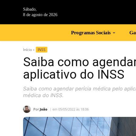
Sábado,
8 de agosto de 2026
Programas Sociais
Gan
Início
INSS
Saiba como agendar 
aplicativo do INSS
Saiba como agendar perícia médica pelo aplica
médica do INSS.
Por
João
em 05/05/2022 às 18:06