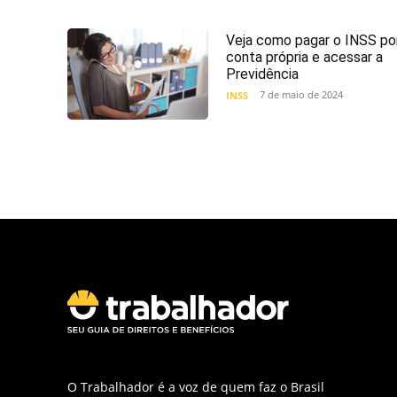
Veja como pagar o INSS po
conta própria e acessar a
Previdência
7 de maio de 2024
INSS
O Trabalhador é a voz de quem faz o Brasil