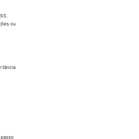
NSS.
ições ou
rtância
a passo