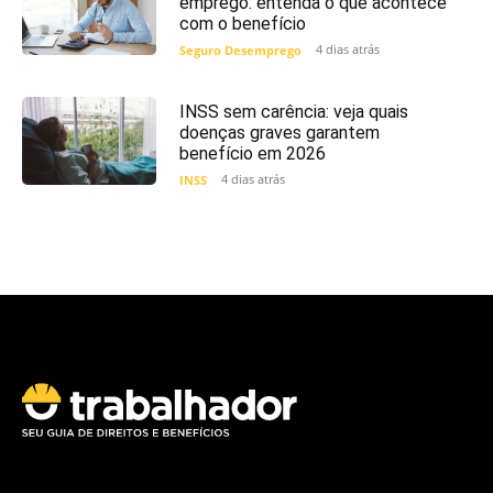
emprego: entenda o que acontece
com o benefício
4 dias atrás
Seguro Desemprego
INSS sem carência: veja quais
doenças graves garantem
benefício em 2026
4 dias atrás
INSS