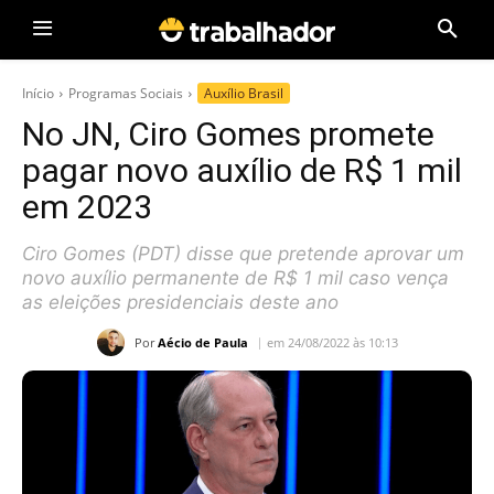
Início
Programas Sociais
Auxílio Brasil
No JN, Ciro Gomes promete
pagar novo auxílio de R$ 1 mil
em 2023
Ciro Gomes (PDT) disse que pretende aprovar um
novo auxílio permanente de R$ 1 mil caso vença
as eleições presidenciais deste ano
Por
Aécio de Paula
em 24/08/2022 às 10:13