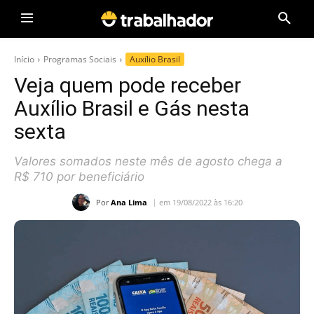
Início
Programas Sociais
Auxílio Brasil
Veja quem pode receber
Auxílio Brasil e Gás nesta
sexta
Valores somados neste mês de agosto chega a
R$ 710 por beneficiário
Por
Ana Lima
em 19/08/2022 às 16:20