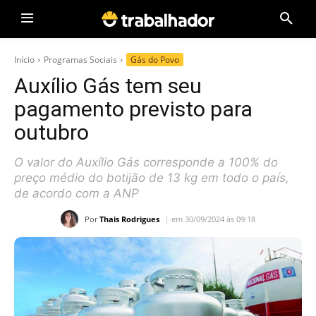
Início
Programas Sociais
Gás do Povo
Auxílio Gás tem seu
pagamento previsto para
outubro
O valor do Auxílio Gás corresponde a 100% do
preço médio do botijão de 13 kg em todo o país,
de acordo com a ANP
Por
Thais Rodrigues
em 30/09/2024 às 09:18