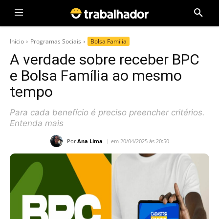
Início
Programas Sociais
Bolsa Família
A verdade sobre receber BPC
e Bolsa Família ao mesmo
tempo
Para cada benefício é preciso preencher critérios.
Entenda mais
Por
Ana Lima
em 20/04/2025 às 20:50