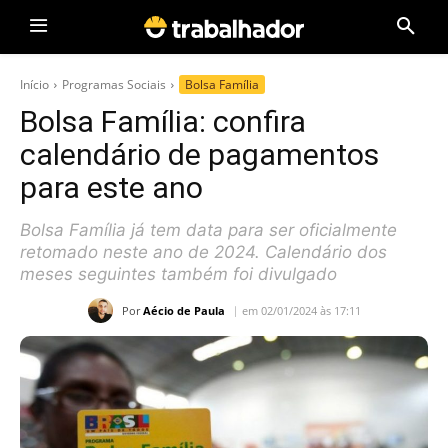
Início
Programas Sociais
Bolsa Família
Bolsa Família: confira
calendário de pagamentos
para este ano
Bolsa Família já tem data para ser oficialmente
retomado neste ano de 2024. Calendário dos
meses seguintes também foi divulgado
Por
Aécio de Paula
em 02/01/2024 às 17:11