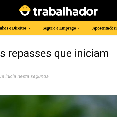
hos e Direitos
Seguro e Emprego
Aposentadori
os repasses que iniciam
!
e inicia nesta segunda