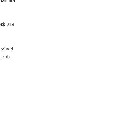
família
 R$ 218
ssível
mento