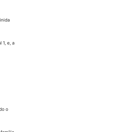
inida
1, e, a
do o