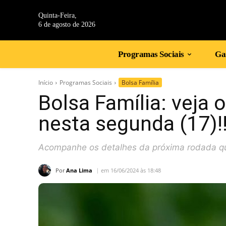
Quinta-Feira,
6 de agosto de 2026
Programas Sociais
Gan
Início
Programas Sociais
Bolsa Família
Bolsa Família: veja 
nesta segunda (17)!
Acompanhe os detalhes da próxima rodada qu
Por
Ana Lima
em 16/06/2024 às 18:48