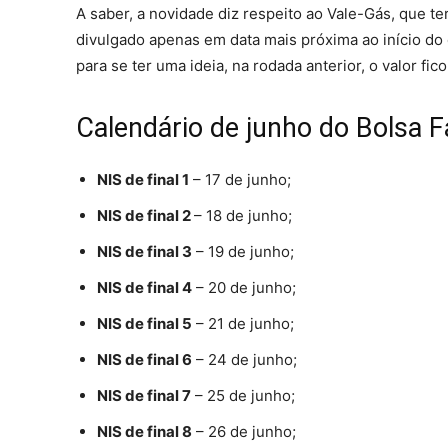
A saber, a novidade diz respeito ao Vale-Gás, que t
divulgado apenas em data mais próxima ao início do
para se ter uma ideia, na rodada anterior, o valor fi
Calendário de junho do Bolsa F
NIS de final 1
– 17 de junho;
NIS de final 2
– 18 de junho;
NIS de final 3
– 19 de junho;
NIS de final 4
– 20 de junho;
NIS de final 5
– 21 de junho;
NIS de final 6
– 24 de junho;
NIS de final 7
– 25 de junho;
NIS de final 8
– 26 de junho;