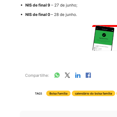
NIS de final 9
– 27 de junho;
NIS de final 0
– 28 de junho.
Compartilhe:
TAGS
Bolsa Família
calendário do bolsa família