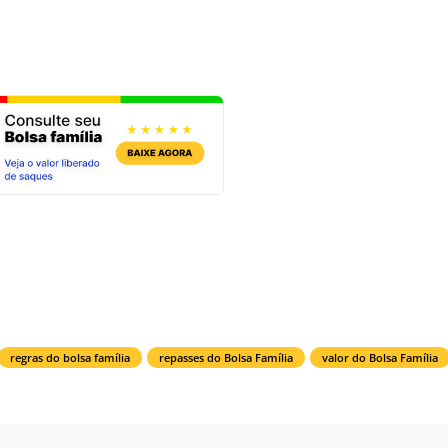
regras do bolsa família
repasses do Bolsa Família
valor do Bolsa Família