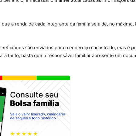
o benefício, é necessário manter atualizadas as informações da 
 é que a renda de cada integrante da família seja de, no máximo,
eficiários são enviados para o endereço cadastrado, mas é po
ara tanto, basta que o responsável familiar apresente um docu