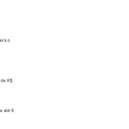
erá o
a de R$
e até 6