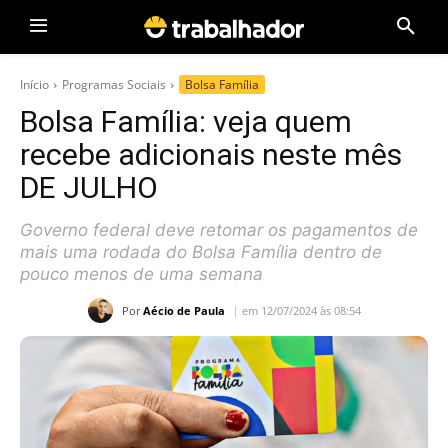
Início
Programas Sociais
Bolsa Família
Bolsa Família: veja quem
recebe adicionais neste mês
DE JULHO
Governo federal deve retomar os pagamentos de
mais uma rodada do Bolsa Família dentro de
pouco menos de uma semana
Por
Aécio de Paula
em 12/07/2024 às 08:54