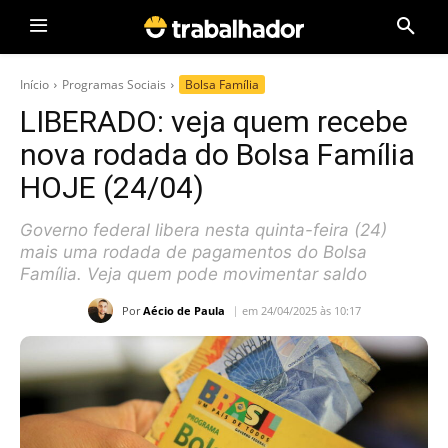
Início
Programas Sociais
Bolsa Família
LIBERADO: veja quem recebe
nova rodada do Bolsa Família
HOJE (24/04)
Governo federal libera nesta quinta-feira (24)
mais uma rodada de pagamentos do Bolsa
Família. Veja quem pode movimentar saldo
Por
Aécio de Paula
em 24/04/2025 às 10:17