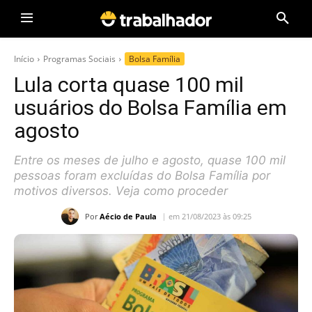
Início
Programas Sociais
Bolsa Família
Lula corta quase 100 mil
usuários do Bolsa Família em
agosto
Entre os meses de julho e agosto, quase 100 mil
pessoas foram excluídas do Bolsa Família por
motivos diversos. Veja como proceder
Por
Aécio de Paula
em 21/08/2023 às 09:25