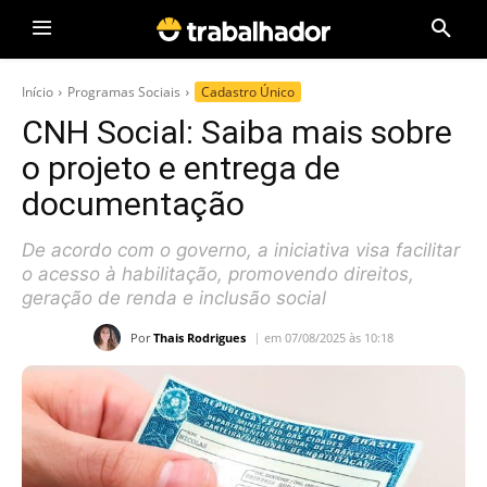
Início
Programas Sociais
Cadastro Único
CNH Social: Saiba mais sobre
o projeto e entrega de
documentação
De acordo com o governo, a iniciativa visa facilitar
o acesso à habilitação, promovendo direitos,
geração de renda e inclusão social
Por
Thais Rodrigues
em 07/08/2025 às 10:18