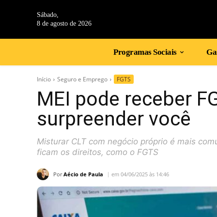
Sábado,
8 de agosto de 2026
Programas Sociais
Gan
Início
Seguro e Emprego
FGTS
MEI pode receber FG
surpreender você
Misturar CLT com negócio próprio é mais co
ficam os direitos, como o FGTS
Por
Aécio de Paula
em 04/06/2025 às 14:46