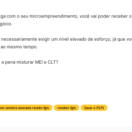
ga com o seu microempreendimento, você vai poder receber 
egócio.
necessariamente exigir um nível elevado de esforço, já que vo
te ao mesmo tempo.
e a pena misturar MEI e CLT?
om carteira assinada recebe fgts
receber fgts
Sacar o FGTS