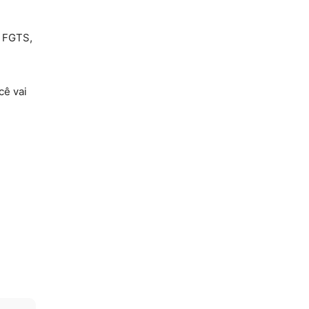
o FGTS,
cê vai