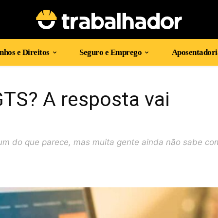
hos e Direitos
Seguro e Emprego
Aposentadori
TS? A resposta vai
mum do que parece, mas muita gente ainda não sabe co