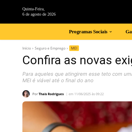
Quinta-Feira,
6 de agosto de 2026
Programas Sociais
Gan
Início
Seguro e Emprego
MEI
Confira as novas exi
Para aqueles que atingirem esse teto com um
MEI é viável até o final do ano
Por
Thais Rodrigues
em 11/06/2025 às 09:22