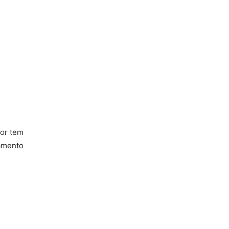
dor tem
gamento