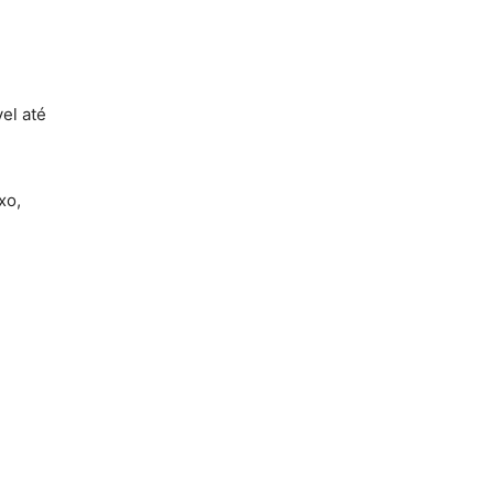
el até
xo,