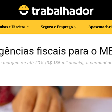
hos e Direitos
Seguro e Emprego
Aposentadori
gências fiscais para o M
a margem de até 20% (R$ 156 mil anuais), a permanênc