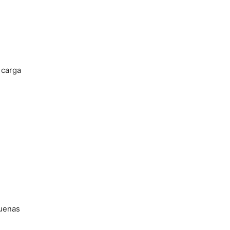
 carga
quenas