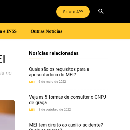
Baixe o APP
a e INSS
Outras Notícias
Notícias relacionadas
EI
Quais são os requisitos para a
ia no
aposentadoria do MEI?
6 de maio de 2022
MEI
Veja as 5 formas de consultar o CNPJ
de graça
9 de outubro de 2022
MEI
MEI tem direito ao auxílio-acidente?