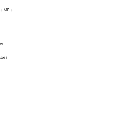
os MEIs.
as.
ções