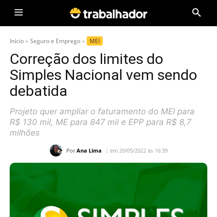
Início
Seguro e Emprego
MEI
Correção dos limites do
Simples Nacional vem sendo
debatida
Projeto quer ampliar o faturamento do MEI para
R$ 130 mil, ME para 847 mil e EPP para R$ 8,7
milhões
Por
Ana Lima
em 20/05/2022 às 16:39