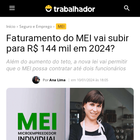
Início
Seguro e Emprego
MEI
Faturamento do MEI vai subir
para R$ 144 mil em 2024?
Além do aumento do teto, a nova lei vai permitir
que o MEI possa contratar até dois funcionários
Por
Ana Lima
em 10/01/2024 às 18:05