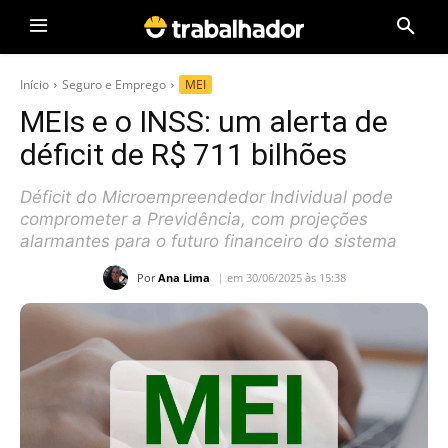
Início
Seguro e Emprego
MEI
MEIs e o INSS: um alerta de
déficit de R$ 711 bilhões
Déficit do Microempreendedor Individual pode
comprometer a Previdência, com projeções
alarmantes para o futuro financeiro do sistema
Por
Ana Lima
em 30/06/2025 às 15:38