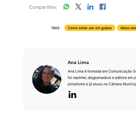
Compartilhe:
TAGS
Como evitar cair em golpes
falsos si
Ana Lima
Ana Lima é formada em Comunicação Soci
foi repórter, diagramadora e editora em j
jornalismo e já atuou na Câmara Munici