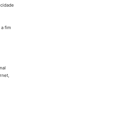
icidade
 a fim
nal
rnet,