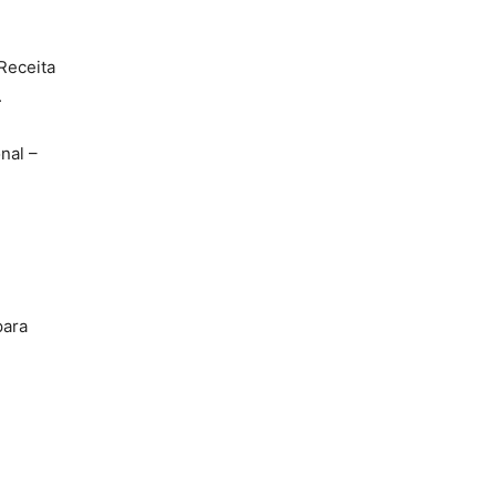
Receita
.
nal –
para