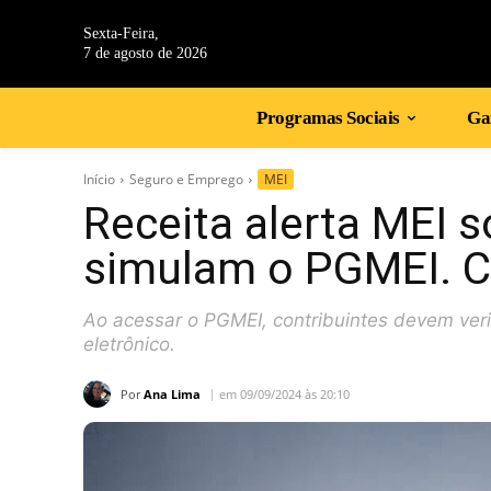
Sexta-Feira,
7 de agosto de 2026
Programas Sociais
Gan
Início
Seguro e Emprego
MEI
Receita alerta MEI s
simulam o PGMEI. C
Ao acessar o PGMEI, contribuintes devem veri
eletrônico.
Por
Ana Lima
em 09/09/2024 às 20:10