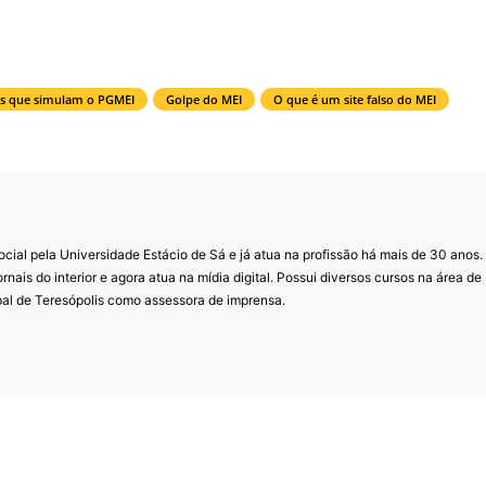
tes que simulam o PGMEI
Golpe do MEI
O que é um site falso do MEI
al pela Universidade Estácio de Sá e já atua na profissão há mais de 30 anos.
ornais do interior e agora atua na mídia digital. Possui diversos cursos na área de
pal de Teresópolis como assessora de imprensa.