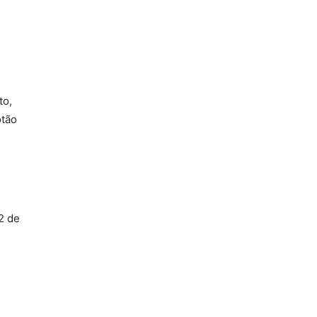
to,
otão
2 de