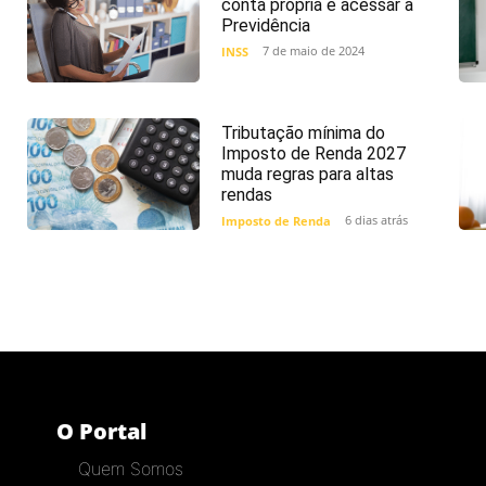
conta própria e acessar a
Previdência
7 de maio de 2024
INSS
Tributação mínima do
Imposto de Renda 2027
muda regras para altas
rendas
6 dias atrás
Imposto de Renda
O Portal
Quem Somos