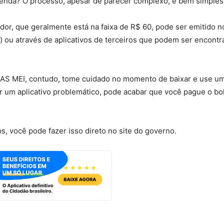
zenda? O processo, apesar de parecer complexo, é bem simples
or, que geralmente está na faixa de R$ 60, pode ser emitido no
) ou através de aplicativos de terceiros que podem ser encontr
do DAS MEI, contudo, tome cuidado no momento de baixar e use u
r um aplicativo problemático, pode acabar que você pague o bo
s, você pode fazer isso direto no site do governo.