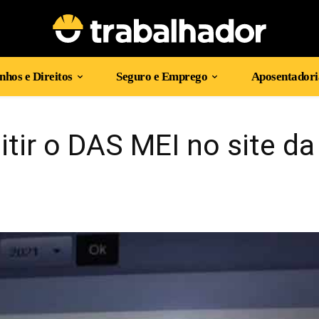
hos e Direitos
Seguro e Emprego
Aposentadori
ir o DAS MEI no site da