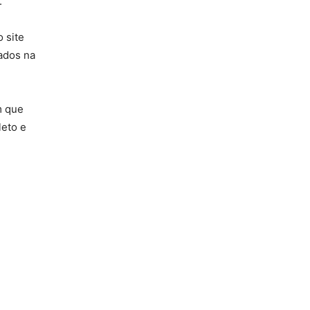
.
 site
ados na
m que
leto e