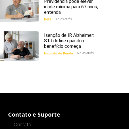
Previdência pode elevar
idade mínima para 67 anos;
entenda
3 dias atrás
INSS
Isenção de IR Alzheimer:
STJ define quando o
benefício começa
6 dias atrás
Imposto de Renda
Contato e Suporte
Contato