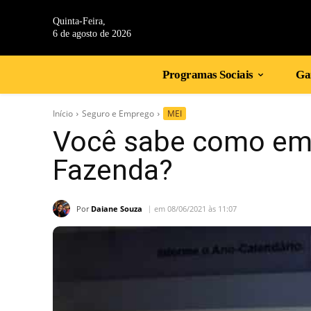
Quinta-Feira,
6 de agosto de 2026
Programas Sociais
Gan
Início
Seguro e Emprego
MEI
Você sabe como emit
Fazenda?
Por
Daiane Souza
em 08/06/2021 às 11:07